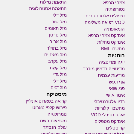
התאמת מזלות
צמחי מרפא
התאמה אסטרולוגית
נטורופתיה
מזל דלי
טיפולים אלטרנטיביים
מזל שור
VOD רפואה משלימה
מזל תאומים
הומאופתיה
מזל סרטן
אינדקס צמחי מרפא
מזל אריה
אינדקס מחלות
מזל בתולה
מחשבון BMI
רוחניות
מזל מאזניים
מזל עקרב
יוגה ומדיטציה
מזל קשת
מדיטציה בדמיון מודרך
מזל גדי
מודעות עצמית
מזל דלי
גוף ונפש
מזל דגים
פנג שואי
מיסטיקה
אימון אישי
קריאה בטארוט אונליין
רדיו אלטרנטיבלי
פירוש קלפי טארוט
מחשבון קלוריות
נומרולוגיה
אלטרנטיבלי VOD
משמעות השם
אינדקס מטפלים
עולם הנסתר
קריסטלים
פירוש חלומות