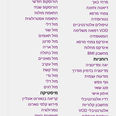
הורוסקופ חודשי
פרחי באך
הורוסקופ שנתי
דיאטה ותזונה
התאמת מזלות
צמחי מרפא
התאמה אסטרולוגית
נטורופתיה
מזל דלי
טיפולים אלטרנטיביים
מזל שור
VOD רפואה משלימה
מזל תאומים
הומאופתיה
מזל סרטן
אינדקס צמחי מרפא
מזל אריה
אינדקס מחלות
מזל בתולה
מחשבון BMI
רוחניות
מזל מאזניים
מזל עקרב
יוגה ומדיטציה
מזל קשת
מדיטציה בדמיון מודרך
מזל גדי
מודעות עצמית
מזל דלי
גוף ונפש
מזל דגים
פנג שואי
מיסטיקה
אימון אישי
קריאה בטארוט אונליין
רדיו אלטרנטיבלי
פירוש קלפי טארוט
מחשבון קלוריות
נומרולוגיה
אלטרנטיבלי VOD
משמעות השם