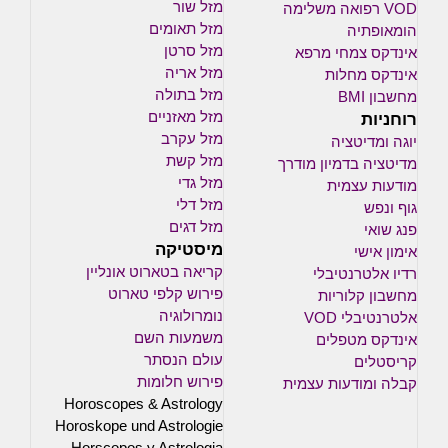
מזל שור
VOD רפואה משלימה
מזל תאומים
הומאופתיה
מזל סרטן
אינדקס צמחי מרפא
מזל אריה
אינדקס מחלות
מזל בתולה
מחשבון BMI
רוחניות
מזל מאזניים
מזל עקרב
יוגה ומדיטציה
מזל קשת
מדיטציה בדמיון מודרך
מזל גדי
מודעות עצמית
מזל דלי
גוף ונפש
מזל דגים
פנג שואי
מיסטיקה
אימון אישי
קריאה בטארוט אונליין
רדיו אלטרנטיבלי
פירוש קלפי טארוט
מחשבון קלוריות
נומרולוגיה
אלטרנטיבלי VOD
משמעות השם
אינדקס מטפלים
עולם הנסתר
קריסטלים
פירוש חלומות
קבלה ומודעות עצמית
Horoscopes & Astrology
Horoskope und Astrologie
Horscopos y Astrologia